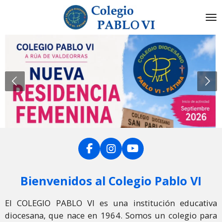
Ir
al
contenido
principal
F
I
Y
a
n
o
c
s
u
Bienvenidos al Colegio Pablo VI
e
t
T
b
a
u
o
g
b
El COLEGIO PABLO VI es una institución educativa
o
r
e
diocesana, que nace en 1964. Somos un colegio para
k
a